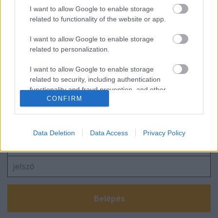
I want to allow Google to enable storage
Befejezve
related to functionality of the website or app.
I want to allow Google to enable storage
related to personalization.
I want to allow Google to enable storage
blog.hu
facebook
related to security, including authentication
functionality and fraud prevention, and other
CONFIRM
user protection.
Szólj hozzá!
A hozzászóláshoz be kell lépned!
Data Deletion
Data Access
Privacy Policy