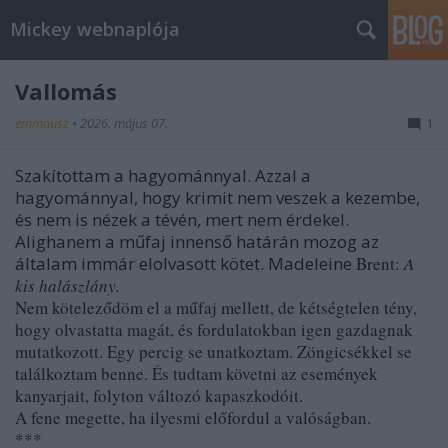
Mickey webnaplója
Vallomás
emmausz
•
2026. május 07.
1
Szakítottam a hagyománnyal. Azzal a
hagyománnyal, hogy krimit nem veszek a kezembe,
és nem is nézek a tévén, mert nem érdekel.
Alighanem a műfaj innenső határán mozog az
általam immár elolvasott kötet. Madeleine
Brent:
A
kis halászlány.
Nem köteleződöm el a műfaj mellett, de kétségtelen tény,
hogy olvastatta magát, és fordulatokban igen gazdagnak
mutatkozott. Egy percig se unatkoztam. Zöngicsékkel se
találkoztam benne. És tudtam követni az események
kanyarjait, folyton változó kapaszkodóit.
A fene megette, ha ilyesmi előfordul a valóságban.
***