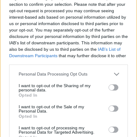
voltak a topon, és van-e köztük magyar. Mindjárt az első
section to confirm your selection. Please note that after your
név magyar: Almás Erik USA. Találtam egy
opt-out request is processed you may continue seeing
Németországban élőt is, Nagy Tom. És egy itt lakó magyart
interest-based ads based on personal information utilized by
is: Hajdu András HUN. Az album témánként halad
us or personal information disclosed to third parties prior to
animalstól, worksig. Az érdekelt, hogy akik szabadon,
your opt-out. You may separately opt-out of the further
kedvük szerint bóklásznak a témák között, kit mi ragad
disclosure of your personal information by third parties on the
meg, és hogyan kezeli, ábrázolja témáját.
IAB’s list of downstream participants. This information may
Bevallom a könyv feléig jutottam. Itt abbahagytam, mert
also be disclosed by us to third parties on the
IAB’s List of
azzal szembesültem, hogy kép, kép, igen, megint kép… és
Downstream Participants
that may further disclose it to other
kész.
third parties.
Úgy jártam vele, mint a svéd gyerekvers hőse, akinek apja
Please note that this website/app uses one or more Google
Personal Data Processing Opt Outs
egyszer vett egy kiló
services and may gather and store information including but
bélyeget. A gyerek abbahagyta a bélyeggyűjtést.
not limited to your visit or usage behaviour. You may click to
I want to opt-out of the Sharing of my
personal data.
grant or deny consent to Google and its third-party tags to
Opted In
use your data for below specified purposes in below Google
consent section.
I want to opt-out of the Sale of my
Personal Data.
Opted In
I want to opt-out of processing my
Ajánlott bejegyzések:
Personal Data for Targeted Advertising.