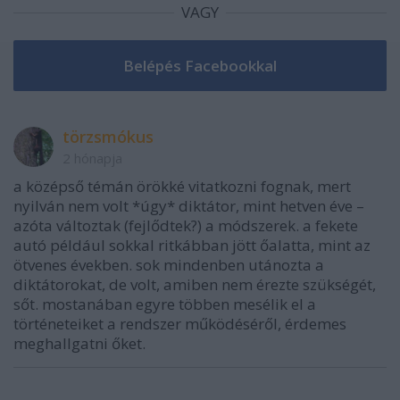
VAGY
törzsmókus
2 hónapja
a középső témán örökké vitatkozni fognak, mert
nyilván nem volt *úgy* diktátor, mint hetven éve –
azóta változtak (fejlődtek?) a módszerek. a fekete
autó például sokkal ritkábban jött őalatta, mint az
ötvenes években. sok mindenben utánozta a
diktátorokat, de volt, amiben nem érezte szükségét,
sőt. mostanában egyre többen mesélik el a
történeteiket a rendszer működéséről, érdemes
meghallgatni őket.